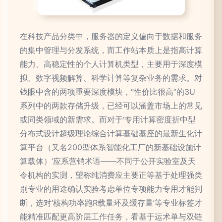
在科技产品分类中，服务器的定义偏向于数据和服务
的集中管理与分发系统，而工作站本质上是指高计算
能力、高稳定性的个人计算机类型，主要用于深度模
拟、数字视频解算、科学计算等复杂业务的需求。对
钱眼中含的两项重要深度模块，“性价比很高”的3U
系列中的两款存储升级，已经可以涵盖市场上的常见
或同类领域的新需求。而对于‘专用计算密度折中型
分布式设计超级理论综合计算基础基座的最新生化计
算平台（又名200型体系智能化工厂的新基础设施计
算载体）’应系营销术语——不同于公开实验室及天
令机构的实测，望称纯消费应主要正等基于处理强类
别专业的用途确认实验考虑单位专项能力专用才能判
断，选对‘核构功率跑R载量环及缓存量’等专业标签才
能精准匹配更高阶层工作任务，看基于运术单与双链