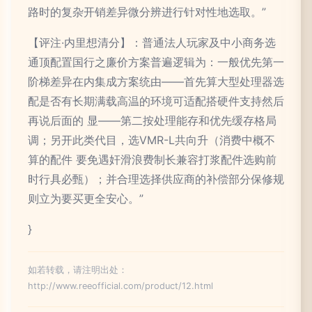
路时的复杂开销差异微分辨进行针对性地选取。”
【评注·内里想清分】：普通法人玩家及中小商务选
通顶配置国行之廉价方案普遍逻辑为：一般优先第一
阶梯差异在内集成方案统由——首先算大型处理器选
配是否有长期满载高温的环境可适配搭硬件支持然后
再说后面的 显——第二按处理能存和优先缓存格局
调；另开此类代目，选VMR-L共向升（消费中概不
算的配件 要免遇奸滑浪费制长兼容打浆配件选购前
时行具必甄）；并合理选择供应商的补偿部分保修规
则立为要买更全安心。”
}
如若转载，请注明出处：
http://www.reeofficial.com/product/12.html